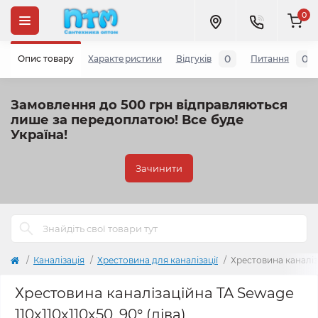
0
0
0
Опис товару
Характеристики
Відгуків
Питання
Замовлення до 500 грн відправляються
лише за передоплатою!
Все буде
Україна!
Зачинити
Каналізація
Хрестовина для каналізації
Хрестовина каналіза
Хрестовина каналізаційна TA Sewage
110х110х110х50, 90° (ліва)