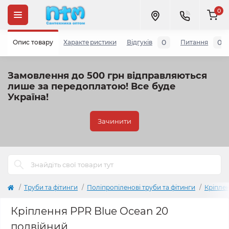
0
0
0
Опис товару
Характеристики
Відгуків
Питання
Замовлення до 500 грн відправляються
лише за передоплатою!
Все буде
Україна!
Зачинити
Труби та фітинги
Поліпропіленові труби та фітинги
Кріплен
Кріплення PPR Blue Ocean 20
подвійний