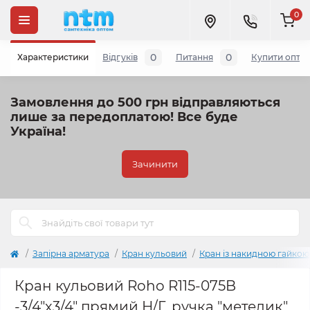
0
0
0
Характеристики
Відгуків
Питання
Купити опто
Замовлення до 500 грн відправляються
лише за передоплатою!
Все буде
Україна!
Зачинити
Запірна арматура
Кран кульовий
Кран із накидною гайкою
Кран кульовий Roho R115-075B
-3/4"х3/4" прямий Н/Г, ручка "метелик"