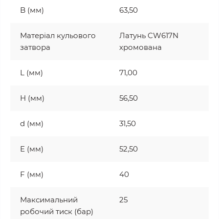
B (мм)
63,50
Матеріал кульового
Латунь CW617N
затвора
хромована
L (мм)
71,00
H (мм)
56,50
d (мм)
31,50
E (мм)
52,50
F (мм)
40
Максимальний
25
робочий тиск (бар)