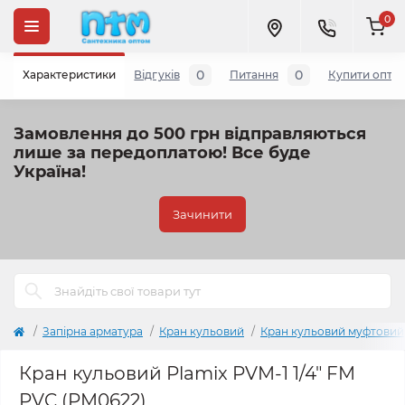
0
0
0
Характеристики
Відгуків
Питання
Купити опто
Замовлення до 500 грн відправляються
лише за передоплатою!
Все буде
Україна!
Зачинити
Запірна арматура
Кран кульовий
Кран кульовий муфтовий
Кран кульовий Plamix PVM-1 1/4" FM
PVC (PM0622)