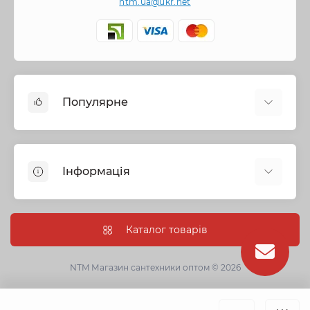
ntm.ua@ukr.net
Популярне
Змішувачі
Опалення
Інформація
Запірна арматура
Труби та фітинги
Політика безпеки
Насосне обладнання
Інформація про доставку
Каталог товарів
Каналізація
Про нас
Душові кабіни, бокси та ванни
Умови угоди
NTM Магазин сантехники оптом © 2026
Сантехнічна кераміка
Гарантії
Кухонні мийки
Оптові замовлення