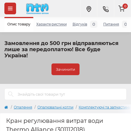
0
0
0
Опис товару
Характеристики
Відгуків
Питання
Замовлення до 500 грн відправляються
лише за передоплатою!
Все буде
Україна!
Зачинити
Опалення
Опалювальні котли
Комплектуючі та запчастини
Кран регулювання витрат води
Thermo Alliance (301112018)