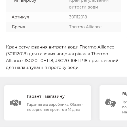
Тип виробу
Кран регулювання
витрати води
Артикул
301112018
Бренд
Thermo Alliance
Кран регулювання витрати води Thermo Alliance
(301112018) для газових водонагрівачів Thermo
Alliance JSG20-10ET18, JSG20-10ETP18 призначений
для налаштування протоку води.
Ві
Гарантії магазину
Ту
Гарантія від виробника. Обмін -
по
повернення протягом 14 днів
ма