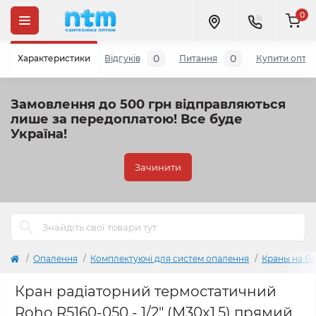
0
0
0
Характеристики
Відгуків
Питання
Купити опто
Замовлення до 500 грн відправляються
лише за передоплатою!
Все буде
Україна!
Зачинити
Опалення
Комплектуючі для систем опалення
Краны на ба
Кран радіаторний термостатичний
Roho R5160-050 - 1/2" (М30х1,5) прямий