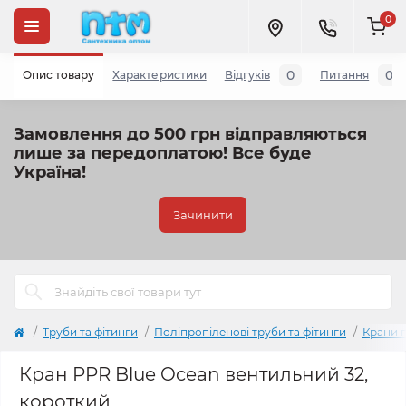
0
0
0
Опис товару
Характеристики
Відгуків
Питання
Замовлення до 500 грн відправляються
лише за передоплатою!
Все буде
Україна!
Зачинити
Труби та фітинги
Поліпропіленові труби та фітинги
Крани 
Кран PPR Blue Ocean вентильний 32,
короткий