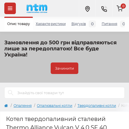
0
0
0
Опис товару
Характеристики
Відгуків
Питання
Замовлення до 500 грн відправляються
лише за передоплатою!
Все буде
Україна!
Зачинити
Опалення
Опалювальні котли
Твердопаливні котли
Коте
Котел твердопаливний сталевий
Thermo Alliance Vulcan V 4.0 SF 40