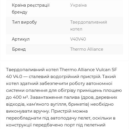
Країна реєстрації
Україна
бренду
Тип виробу
Твердопаливний
котел
Артикул
V40V40
Бренд
Thermo Alliance
Твердопаливний котел Thermo Alliance Vulcan SF
40 V4.0 — сталевий водогрійний пристрій. Такий
котел здатний забезпечити роботу автономної
системи опалення для обігріву приміщень площею
до 400 м². Завантаження палива (дров, деревних
відходів, кам'яного вугілля, брикетів) необхідно
виконувати вручну. Пристрій можна
переобладнати під автоподачу пелет, оскільки в
конструкції передбачено порт під пелетний