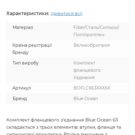
Характеристики:
(дивитися всі)
Матеріал
Fiber/Сталь/Силікон/
Поліпропілен
Країна реєстрації
Великобританія
бренду
Тип виробу
Комплект
фланцевого
з'єднання
Артикул
BOFLCX63XXXXX
Бренд
Blue Ocean
Комплект фланцевого з'єднання Blue Ocean 63
складається з трьох елементів: втулки, фланця та
силіконової прокладки. Втулка виконана з