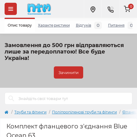
0
0
0
Опис товару
Характеристики
Відгуків
Питання
Замовлення до 500 грн відправляються
лише за передоплатою!
Все буде
Україна!
Зачинити
Труби та фітинги
Поліпропіленові труби та фітинги
Фланец
Комплект фланцевого з'єднання Blue
Ocean 63