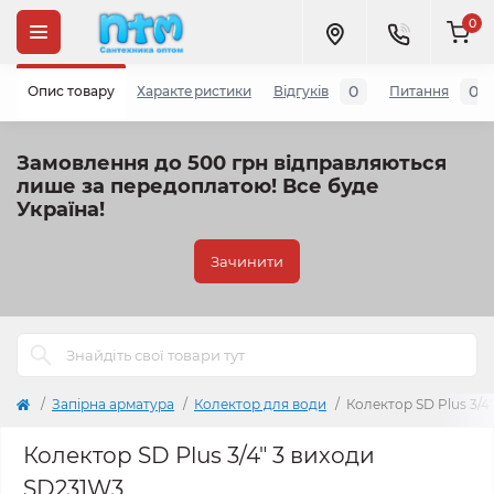
0
0
0
Опис товару
Характеристики
Відгуків
Питання
Замовлення до 500 грн відправляються
лише за передоплатою!
Все буде
Україна!
Зачинити
Запірна арматура
Колектор для води
Колектор SD Plus 3/4
Колектор SD Plus 3/4" 3 виходи
SD231W3