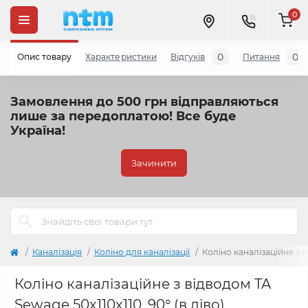
0
0
0
Опис товару
Характеристики
Відгуків
Питання
Замовлення до 500 грн відправляються
лише за передоплатою!
Все буде
Україна!
Зачинити
Каналізація
Коліно для каналізації
Коліно каналізаційне з в
Коліно каналізаційне з відводом TA
Sewage 50х110х110, 90° (в ліво)