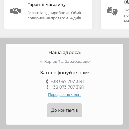
Ві
Гарантії магазину
Ту
Гарантія від виробника. Обмін -
по
повернення протягом 14 днів
ма
Наша адреса:
м. Харків ТЦ Барабашово
Зателефонуйте нам:
+38 067 707 3191
+38 073 707 3191
Передзвоніть мені
До контактів