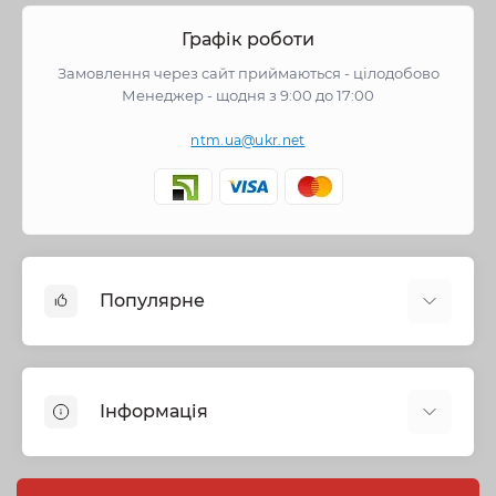
Графік роботи
Замовлення через сайт приймаються - цілодобово
Менеджер - щодня з 9:00 до 17:00
ntm.ua@ukr.net
Популярне
Змішувачі
Опалення
Інформація
Запірна арматура
Труби та фітинги
Політика безпеки
Насосне обладнання