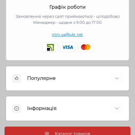
Графік роботи
Замовлення через сайт приймаються - цілодобово
Менеджер - щодня з 9:00 до 17:00
ntm.ua@ukr.net
Популярне
Змішувачі
Опалення
Інформація
Запірна арматура
Труби та фітинги
Політика безпеки
Насосне обладнання
Інформація про доставку
Каталог товарів