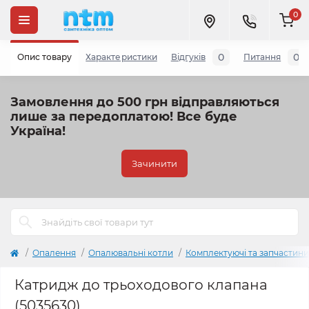
0
0
0
Опис товару
Характеристики
Відгуків
Питання
Замовлення до 500 грн відправляються
лише за передоплатою!
Все буде
Україна!
Зачинити
Опалення
Опалювальні котли
Комплектуючі та запчастини
Катридж до трьоходового клапана
(5035630)