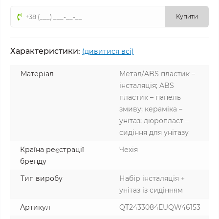
Купити
Характеристики:
(дивитися всі)
Матеріал
Метал/ABS пластик –
інсталяція; ABS
пластик – панель
змиву; кераміка –
унітаз; дюропласт –
сидіння для унітазу
Країна реєстрації
Чехія
бренду
Тип виробу
Набір інсталяція +
унітаз із сидінням
Артикул
QT2433084EUQW46153