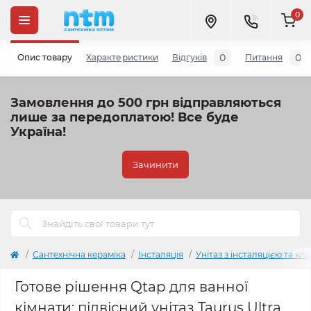
0
0
0
Опис товару
Характеристики
Відгуків
Питання
Замовлення до 500 грн відправляються
лише за передоплатою!
Все буде
Україна!
Зачинити
Сантехнічна кераміка
Інсталяція
Унітаз з інсталяцією та кл
Готове рішення Qtap для ванної
кімнати: підвісний унітаз Taurus Ultra