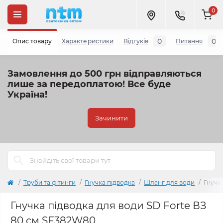
0
0
0
Опис товару
Характеристики
Відгуків
Питання
Замовлення до 500 грн відправляються
лише за передоплатою!
Все буде
Україна!
Зачинити
Труби та фітинги
Гнучка підводка
Шланг для води
Гнучк
Гнучка підводка для води SD Forte ВЗ
80 см SF382W80