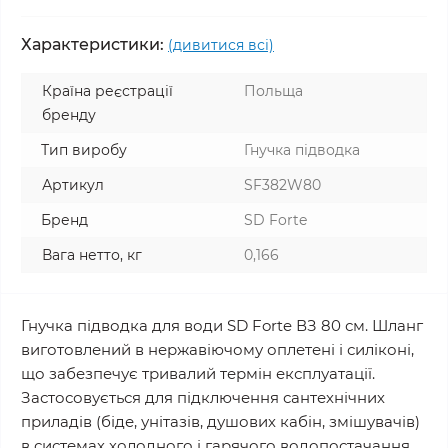
Характеристики:
(дивитися всі)
Країна реєстрації
Польща
бренду
Тип виробу
Гнучка підводка
Артикул
SF382W80
Бренд
SD Forte
Вага нетто, кг
0,166
Гнучка підводка для води SD Forte ВЗ 80 см. Шланг
виготовлений в нержавіючому оплетені і силіконі,
що забезпечує тривалий термін експлуатації.
Застосовується для підключення сантехнічних
приладів (біде, унітазів, душових кабін, змішувачів)
в системах холодного і гарячого водопостачання.