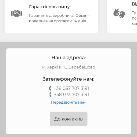
Ві
Гарантії магазину
Ту
Гарантія від виробника. Обмін -
по
повернення протягом 14 днів
ма
Наша адреса:
м. Харків ТЦ Барабашово
Зателефонуйте нам:
+38 067 707 3191
+38 073 707 3191
Передзвоніть мені
До контактів