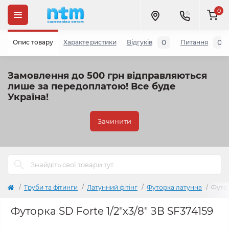
0
0
0
Опис товару
Характеристики
Відгуків
Питання
Замовлення до 500 грн відправляються
лише за передоплатою!
Все буде
Україна!
Зачинити
Труби та фітинги
Латунний фітінг
Футорка латунна
Футор
Футорка SD Forte 1/2"х3/8" ЗВ SF374159