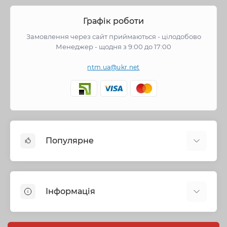
Графік роботи
Замовлення через сайт приймаються - цілодобово
Менеджер - щодня з 9:00 до 17:00
ntm.ua@ukr.net
Популярне
Змішувачі
Опалення
Інформація
Запірна арматура
Труби та фітинги
Політика безпеки
Насосне обладнання