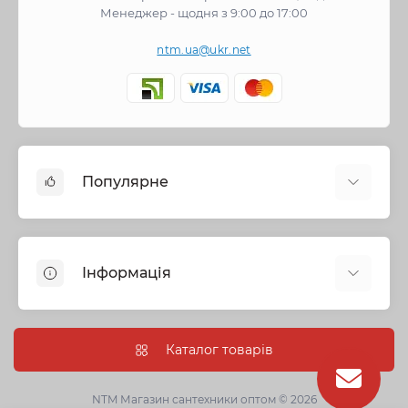
Менеджер - щодня з 9:00 до 17:00
ntm.ua@ukr.net
Популярне
Змішувачі
Опалення
Інформація
Запірна арматура
Труби та фітинги
Політика безпеки
Насосне обладнання
Інформація про доставку
Каталог товарів
Каналізація
Про нас
Душові кабіни, бокси та ванни
Умови угоди
NTM Магазин сантехники оптом © 2026