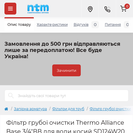
0
0
0
Опис товару
Характеристики
Відгуків
Питання
Замовлення до 500 грн відправляються
лише за передоплатою!
Все буде
Україна!
Зачинити
Запірна арматура
Фільтри для труб
Фільтр грубої очистки
Фільтр грубої очистки Thermo Alliance
Base 3/4"ВВ для води косий SD124W20