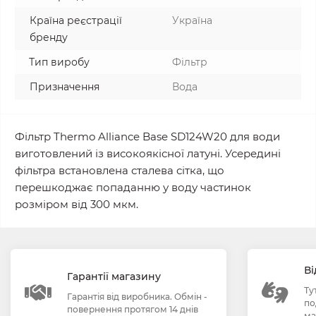
Країна реєстрації
Україна
бренду
Тип виробу
Фільтр
Призначення
Вода
Фільтр Thermo Alliance Base SD124W20 для води
виготовлений із високоякісної латуні. Усередині
фільтра встановлена сталева сітка, що
перешкоджає попаданню у воду частинок
розміром від 300 мкм.
Ві
Гарантії магазину
Ту
Гарантія від виробника. Обмін -
по
повернення протягом 14 днів
ма