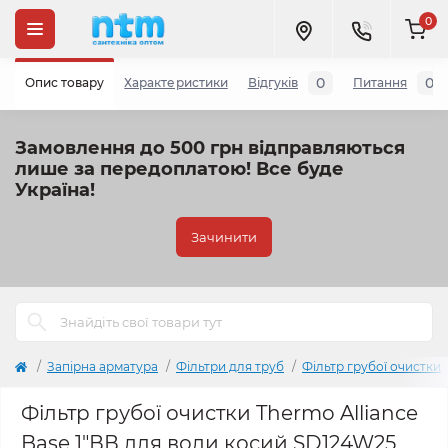
0
0
0
Опис товару
Характеристики
Відгуків
Питання
Замовлення до 500 грн відправляються
лише за передоплатою!
Все буде
Україна!
Зачинити
Запірна арматура
Фільтри для труб
Фільтр грубої очистки
Фільтр грубої очистки Thermo Alliance
Base 1"ВВ для води косий SD124W25