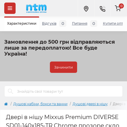
0
0
0
Характеристики
Відгуків
Питання
Купити опто
Замовлення до 500 грн відправляються
лише за передоплатою!
Все буде
Україна!
Зачинити
Душові кабіни, бокси та ванни
Душові двері в нішу
Двері в
Двері в нішу Mixxus Premium DIVERSE
SD01-140x185-TR Chrome прозоре скло