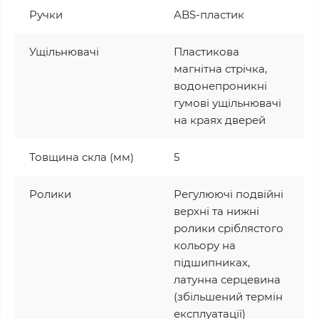
Ручки
ABS-пластик
Ущільнювачі
Пластикова
магнітна стрічка,
водонепроникні
гумові ущільнювачі
на краях дверей
Товщина скла (мм)
5
Ролики
Регулюючі подвійні
верхні та нижні
ролики сріблястого
кольору на
підшипниках,
латунна серцевина
(збільшений термін
експлуатації)