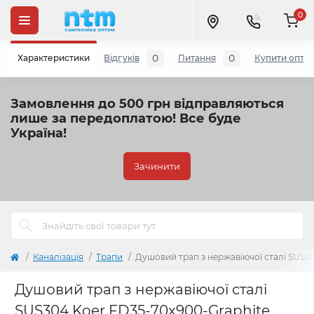
0
0
0
Характеристики
Відгуків
Питання
Купити опто
Замовлення до 500 грн відправляються
лише за передоплатою!
Все буде
Україна!
Зачинити
Каналізація
Трапи
Душовий трап з нержавіючої сталі SUS30
Душовий трап з нержавіючої сталі
SUS304 Koer FD35-70x900-Graphite