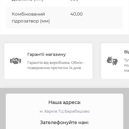
Комбінований
40,00
гідрозатвор (мм)
Ві
Гарантії магазину
Ту
Гарантія від виробника. Обмін -
по
повернення протягом 14 днів
ма
Наша адреса:
м. Харків ТЦ Барабашово
Зателефонуйте нам: