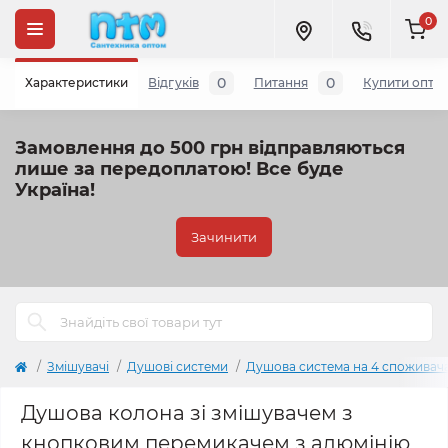
0
0
0
Характеристики
Відгуків
Питання
Купити опто
Замовлення до 500 грн відправляються
лише за передоплатою!
Все буде
Україна!
Зачинити
Змішувачі
Душові системи
Душова система на 4 споживач
Душова колона зі змішувачем з
кнопковим перемикачем з алюмінію