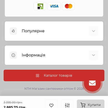
Популярне
Змішувачі
Опалення
Інформація
Запірна арматура
Труби та фітинги
Політика безпеки
Насосне обладнання
Інформація про доставку
Каталог товарів
Каналізація
Про нас
Душові кабіни, бокси та ванни
Умови угоди
NTM Магазин сантехники оптом © 2026
Сантехнічна кераміка
Гарантії
Кухонні мийки
Оптові замовлення
3 395.00 грн.
Фільтри для питної води
Купити
2 885.75 грн.