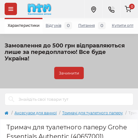
0
0
0
Характеристики
Відгуків
Питання
Купити опто
Замовлення до 500 грн відправляються
лише за передоплатою!
Все буде
Україна!
Зачинити
Аксесуари для ванної
Тримачі для туалетного паперу
Трим
Тримач для туалетного паперу Grohe
Essentials Authentic (40657001)