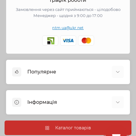
Графік роботи
Замовлення через сайт приймаються - цілодобово
Менеджер - щодня з 9:00 до 17:00
ntm.ua@ukr.net
Популярне
Змішувачі
Опалення
Інформація
Запірна арматура
Труби та фітинги
Політика безпеки
Насосне обладнання
Інформація про доставку
Каталог товарів
Каналізація
Про нас