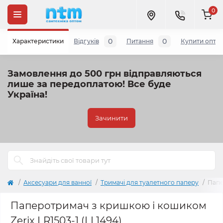
0
0
0
Характеристики
Відгуків
Питання
Купити опто
Замовлення до 500 грн відправляються
лише за передоплатою!
Все буде
Україна!
Зачинити
Аксесуари для ванної
Тримачі для туалетного паперу
Папе
Паперотримач з кришкою і кошиком
Zerix LR1503-1 (LL1494)