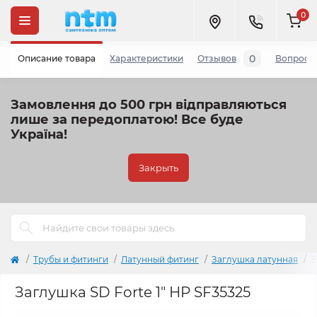
0
0
Описание товара
Характеристики
Отзывов
Вопросы
Замовлення до 500 грн відправляються
лише за передоплатою!
Все буде
Україна!
Закрыть
Трубы и фитинги
Латунный фитинг
Заглушка латунная
З
Заглушка SD Forte 1" НР SF35325