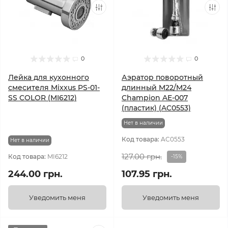
0
0
Лейка для кухонного
Аэратор поворотный
смесителя Mixxus PS-01-
длинный M22/M24
SS COLOR (MI6212)
Champion AE-007
(пластик) (AC0553)
Нет в наличии
Код товара:
AC0553
Нет в наличии
127.00 грн.
Код товара:
MI6212
-15%
244.00 грн.
107.95 грн.
Уведомить меня
Уведомить меня