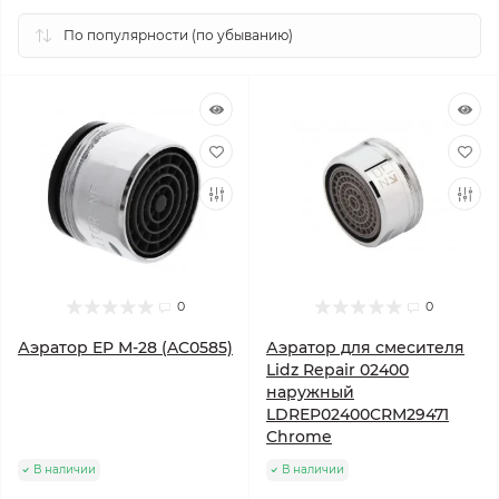
0
0
Аэратор EP М-28 (AC0585)
Аэратор для смесителя
Lidz Repair 02400
наружный
LDREP02400CRM29471
Chrome
В наличии
В наличии