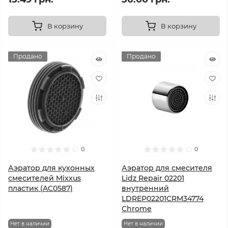
В корзину
В корзину
Продано
Продано
0
0
Аэратор для кухонных
Аэратор для смесителя
смесителей Mixxus
Lidz Repair 02201
пластик (AC0587)
внутренний
LDREP02201CRM34774
Chrome
Нет в наличии
Нет в наличии