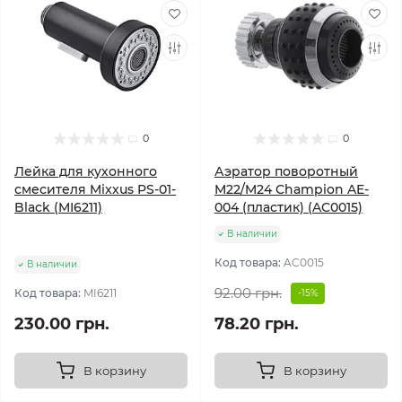
0
0
Лейка для кухонного
Аэратор поворотный
смесителя Mixxus PS-01-
M22/M24 Champion AE-
Black (MI6211)
004 (пластик) (AC0015)
В наличии
Код товара:
AC0015
В наличии
92.00 грн.
Код товара:
MI6211
-15%
230.00 грн.
78.20 грн.
В корзину
В корзину