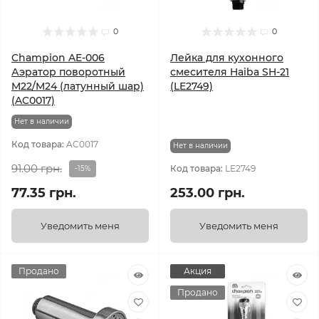
0
0
Champion AE-006
Лейка для кухонного
Аэратор поворотный
смесителя Haiba SH-21
M22/M24 (латунный шар)
(LE2749)
(AC0017)
Нет в наличии
Код товара:
AC0017
Нет в наличии
91.00 грн.
Код товара:
LE2749
-15%
77.35 грн.
253.00 грн.
Уведомить меня
Уведомить меня
Продано
Акция
Продано