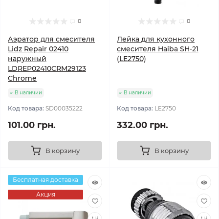
0
0
Аэратор для смесителя
Лейка для кухонного
Lidz Repair 02410
смесителя Haiba SH-21
наружный
(LE2750)
LDREP02410CRM29123
Chrome
В наличии
В наличии
Код товара:
SD00035222
Код товара:
LE2750
101.00 грн.
332.00 грн.
В корзину
В корзину
Бесплатная доставка
Акция