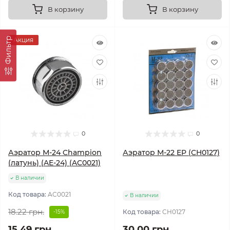
В корзину
В корзину
Фильтр
Акция
0
0
Аэратор М-24 Champion
Аэратор М-22 EP (CH0127)
(латунь) (AE-24) (AC0021)
В наличии
Код товара:
AC0021
В наличии
18.22 грн.
Код товара:
CH0127
-15%
15.49 грн.
30.00 грн.