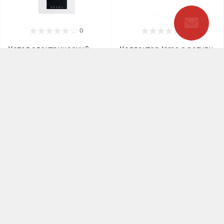
0
0
Котел электрический
Коллектор Icma с регули
Thermo Alliance 24 кВт
ровочными вентилями 1"
5 выходов №1105 (Blue)
В наличии
В наличии
Код товара:
SD00050444
Код товара:
SD00049608
28 583.00 грн.
3 561.00 грн.
В корзину
В корзину
Бесплатная доставка
Заканчивается