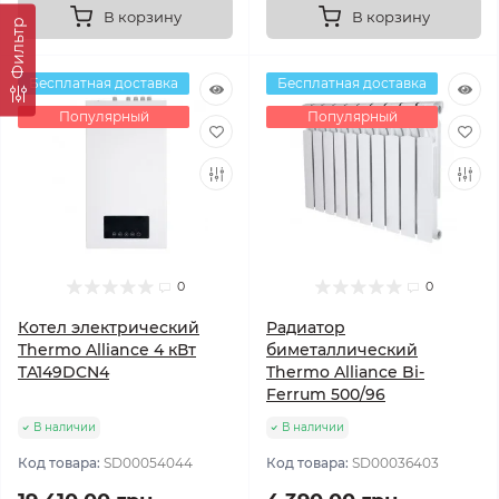
В корзину
В корзину
Фильтр
Бесплатная доставка
Бесплатная доставка
Популярный
Популярный
0
0
Котел электрический
Радиатор
Thermo Alliance 4 кВт
биметаллический
TA149DCN4
Thermo Alliance Bi-
Ferrum 500/96
В наличии
В наличии
Код товара:
SD00054044
Код товара:
SD00036403