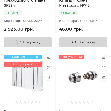
трехходового клапана
Icma для крана
SF394
Маевского №718
В наличии
В наличии
Код товара:
SD00045666
Код товара:
SD00020636
2 523.00 грн.
46.00 грн.
В корзину
В корзину
Бесплатная доставка
Популярный
Популярный
0
0