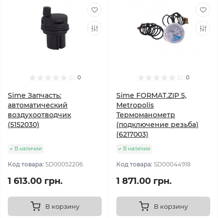
0
0
Sime Запчасть:
Sime FORMAT.ZIP 5,
автоматический
Metropolis
воздухоотводчик
Термоманометр
(5152030)
(подключение резьба)
(6217003)
В наличии
В наличии
Код товара:
SD00052206
Код товара:
SD00044918
1 613.00 грн.
1 871.00 грн.
В корзину
В корзину