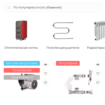
Отопительные котлы
Полотенцесушители
Радиаторы
Бесплатная доставка
Популярный
Популярный
Заканчивается