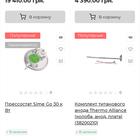
19 410.00 грн.
4 390.00 грн.
В корзину
В корзину
Популярный
Популярный
Заканчивается
0
0
Прессостат Sime Go 30 к
Комплект титанового
Вт
анода Thermo Alliance
(колоба, анод, плата)
(38200210)
В наличии
В наличии