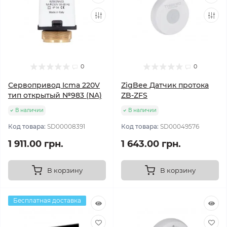
0
0
Сервопривод Icma 220V
ZigBee Датчик протока
тип открытый №983 (NA)
ZB-ZFS
В наличии
В наличии
Код товара:
SD00008391
Код товара:
SD00049576
1 911.00 грн.
1 643.00 грн.
В корзину
В корзину
Бесплатная доставка