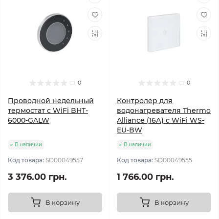
0
0
Проводной недельный
Контролер для
термостат с WiFi BHT-
водонагревателя Thermo
6000-GALW
Alliance (16А) с WiFi WS-
EU-BW
В наличии
В наличии
Код товара:
SD00049557
Код товара:
SD00049555
3 376.00 грн.
1 766.00 грн.
В корзину
В корзину