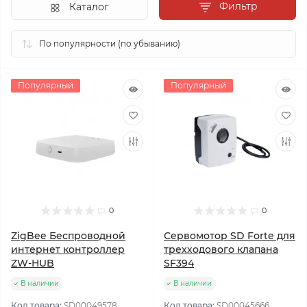
Фильтр
Каталог
Популярный
Популярный
0
0
ZigBee Беспроводной
Сервомотор SD Forte для
интернет контроллер
трехходового клапана
ZW-HUB
SF394
В наличии
В наличии
Код товара:
SD00049578
Код товара:
SD00045666