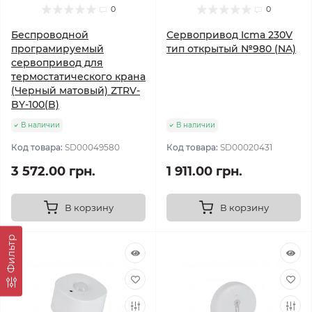
0
0
Беспроводной
Сервопривод Icma 230V
програмируемый
тип открытый №980 (NA)
сервопривод для
термостатического крана
(Черный матовый) ZTRV-
BY-100(B)
В наличии
В наличии
Код товара:
SD00049580
Код товара:
SD00020431
3 572.00 грн.
1 911.00 грн.
В корзину
В корзину
Фильтр