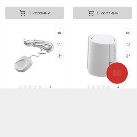
В корзину
В корзину
0
0
Датчик контроля
Сервопривод Koer
протечки воды Koer
KR.1340 (24V, NC) M30x1.5
KR.1501-1 (KR5222)
(KR2881)
В наличии
В наличии
Код товара:
KR5222
Код товара:
KR2881