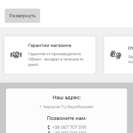
централизованного питания.
Развернуть
Преимущества бензиновых
генераторов
1. Мобильность – возможность использовать генератор
Гарантии магазина
в любом месте.
О
Гарантия от производителя.
Зд
Обмен - возврат в течении 14
по
2. Надежность – бензиновые генераторы обеспечивают
дней
стабильное питание при аварийных ситуациях.
3. Простота в использовании – удобное управление и
обслуживание.
Наш адрес:
г. Харьков ТЦ Барабашово
Как выбрать бензиновый
генератор
Позвоните нам:
+38 067 707 3191
1. Мощность – выберите генератор с мощностью,