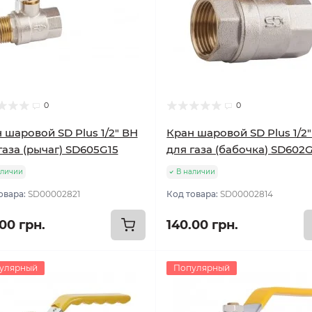
0
0
 шаровой SD Plus 1/2" ВН
Кран шаровой SD Plus 1/2
газа (рычаг) SD605G15
для газа (бабочка) SD602
аличии
В наличии
овара:
SD00002821
Код товара:
SD00002814
00 грн.
140.00 грн.
улярный
Популярный