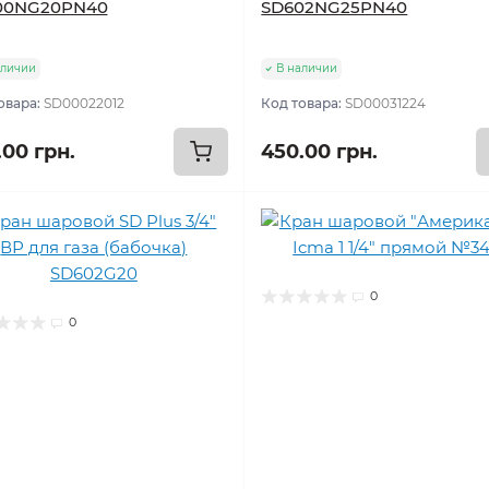
00NG20PN40
SD602NG25PN40
аличии
В наличии
овара:
SD00022012
Код товара:
SD00031224
.00 грн.
450.00 грн.
0
0