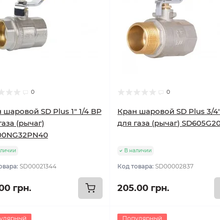
0
0
 шаровой SD Plus 1" 1/4 ВР
Кран шаровой SD Plus 3/4
газа (рычаг)
для газа (рычаг) SD605G2
00NG32PN40
аличии
В наличии
овара:
SD00021344
Код товара:
SD00002837
00 грн.
205.00 грн.
улярный
Популярный