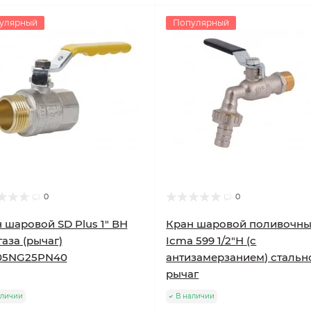
улярный
Популярный
0
0
 шаровой SD Plus 1" ВН
Кран шаровой поливочн
газа (рычаг)
Icma 599 1/2"Н (с
05NG25PN40
антизамерзанием) стальн
рычаг
аличии
В наличии