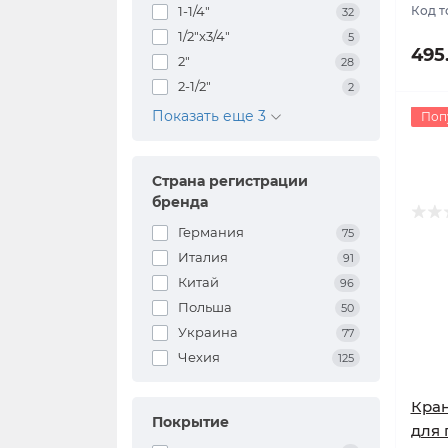
1-1/4"
Код т
32
1/2"x3/4"
5
Наборы аксессуаров
495
2"
28
2-1/2"
2
Показать еще 3
Поп
Страна регистрации
бренда
Германия
75
Италия
91
Китай
96
Польша
50
Украина
77
Чехия
125
Кран
Покрытие
для 