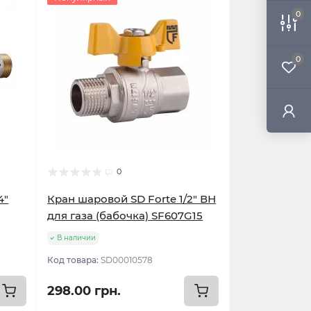
0
0
0
4"
Кран шаровой SD Forte 1/2" ВН
для газа (бабочка) SF607G15
В наличии
Код товара:
SD00010578
298.00 грн.