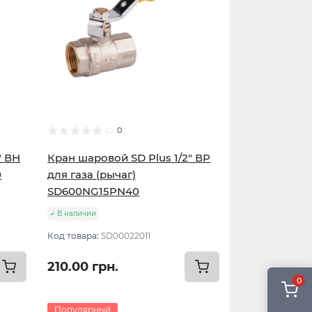
0
" ВН
Кран шаровой SD Plus 1/2" ВР
0
для газа (рычаг)
SD600NG15PN40
В наличии
Код товара:
SD00022011
210.00 грн.
0
Популярный