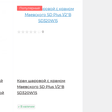
Популярный
0
ый
Кран шаровой с краном
Маевского SD Plus 1/2"В
ой
SD320W15
В наличии