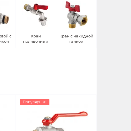
вой с
Кран
Кран с накидной
нкой
поливочный
гайкой
Популярный