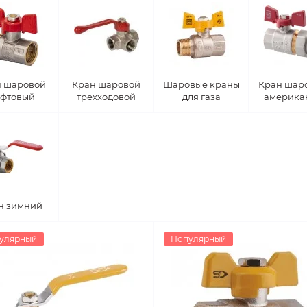
н шаровой
Кран шаровой
Шаровые краны
Кран шаро
фтовый
трехходовой
для газа
америка
н зимний
улярный
Популярный