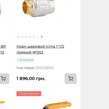
0
" ВР
Кран шаровой Icma 1"1/2
G15
прямой №352
В наличии
Код товара:
SD00038120
1 896.00 грн.
Популярный