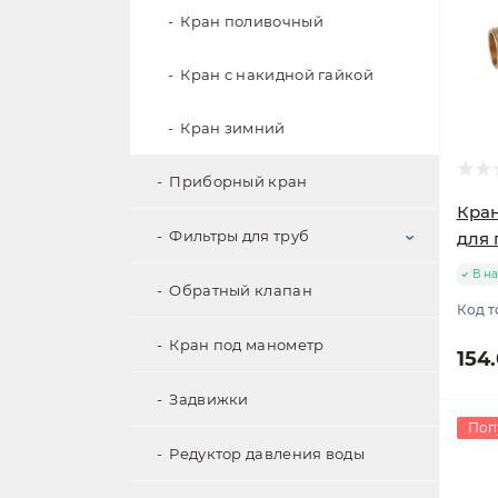
Кран поливочный
Кран с накидной гайкой
Кран зимний
Приборный кран
Кран
Фильтры для труб
для 
В н
Обратный клапан
Газовый фильтр для котлов и
Код т
колонок
Кран под манометр
154.
Фильтр грубой очистки
Задвижки
Фильтр с магнитом
Поп
Редуктор давления воды
Фильтр тонкой очистки