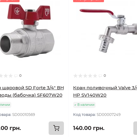
0
0
 шаровой SD Forte 3/4" ВН
Кран поливочный Valve 3/
воды (бабочка) SF607W20
НР SV140W20
аличии
В наличии
овара:
SD00010569
Код товара:
SD00007249
.00 грн.
140.00 грн.