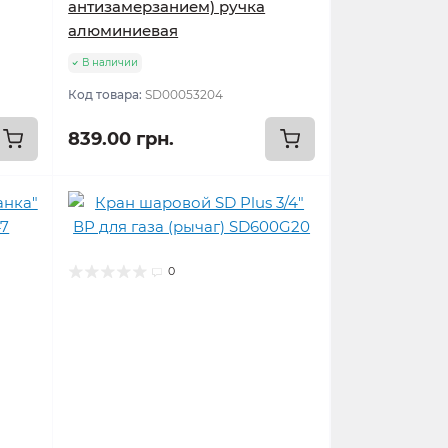
антизамерзанием) ручка
алюминиевая
В наличии
Код товара:
SD00053204
839.00 грн.
0