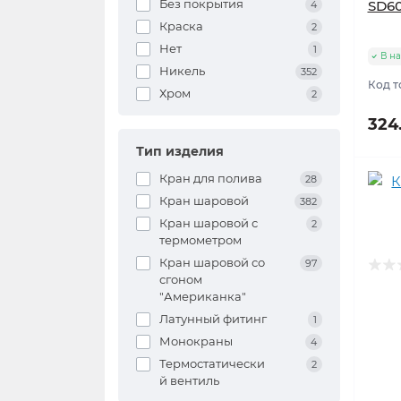
Без покрытия
SD6
4
Краска
2
Нет
1
В н
Никель
352
Код т
Хром
2
324
Тип изделия
Кран для полива
28
Кран шаровой
382
Кран шаровой с
2
термометром
Кран шаровой со
97
сгоном
"Американка"
Латунный фитинг
1
Монокраны
4
Термостатически
2
й вентиль