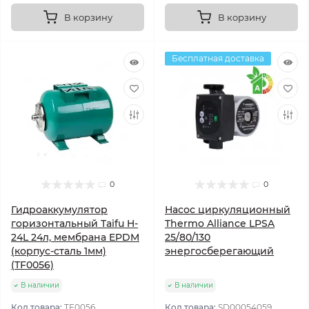
В корзину
В корзину
Бесплатная доставка
0
0
Гидроаккумулятор
Насос циркуляционный
горизонтальный Taifu H-
Thermo Alliance LPSA
24L 24л, мембрана EPDM
25/80/130
(корпус-сталь 1мм)
энергосберегающий
(TF0056)
В наличии
В наличии
Код товара:
TF0056
Код товара:
SD00054059