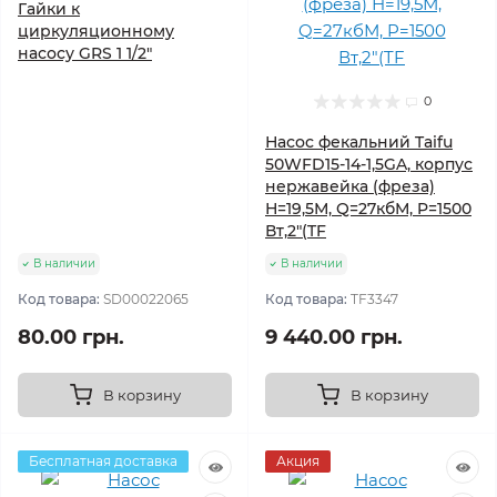
Гайки к
циркуляционному
насосу GRS 1 1/2"
0
Насос фекальний Taifu
50WFD15-14-1,5GA, корпус
нержавейка (фреза)
Н=19,5М, Q=27кбМ, P=1500
Вт,2"(TF
В наличии
В наличии
Код товара:
SD00022065
Код товара:
TF3347
80.00 грн.
9 440.00 грн.
В корзину
В корзину
Бесплатная доставка
Акция