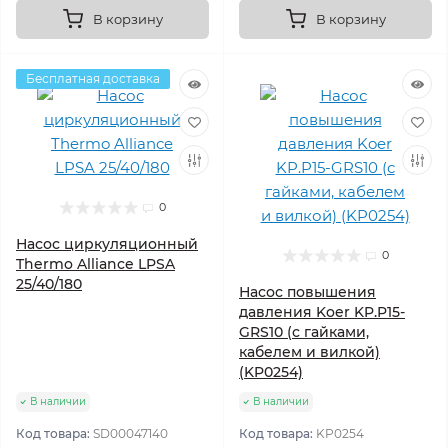
В корзину
В корзину
Бесплатная доставка
0
Насос циркуляционный
0
Thermo Alliance LPSA
25/40/180
Насос повышения
давления Koer KP.P15-
GRS10 (с гайками,
кабелем и вилкой)
(KP0254)
В наличии
В наличии
Код товара:
SD00047140
Код товара:
KP0254