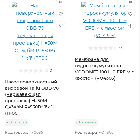
0
Мембрана для
гидроаккумулятора
0
VODOMET 100 L. 9 EPDM с
хвостом (VO4305)
Насос поверхностный
вихревой Taifu QBB-70
(нержавеющая
проставка) Н=50М
Q=3кбМ P=550Вт 1"x 1"
(TF00
В наличии
В наличии
Код товара:
TF0035
Код товара:
VO4305