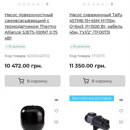
0
0
Насос поверхностный
Насос скважинный Taifu
самовсасывающий с
4STM6-15+45M Н=115м,
термодатчиком Thermo
Q=6м3, P=1500 Вт, кабель
Alliance SJETS-100NT 0,75
45м, 1"x1/2" (TF0073)
кВт
В наличии
В наличии
Код товара:
SD00046702
Код товара:
TF0073
10 472.00 грн.
11 350.00 грн.
В корзину
В корзину
Бесплатная доставка