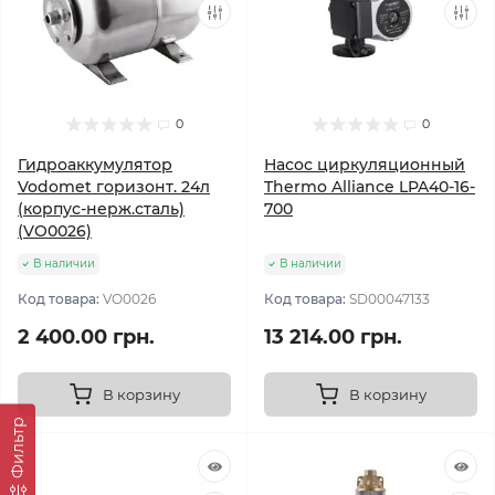
0
0
Гидроаккумулятор
Насос циркуляционный
Vodomet горизонт. 24л
Thermo Alliance LPA40-16-
(корпус-нерж.сталь)
700
(VO0026)
В наличии
В наличии
Код товара:
VO0026
Код товара:
SD00047133
2 400.00 грн.
13 214.00 грн.
В корзину
В корзину
Фильтр