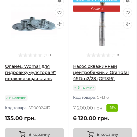
Акция
0
0
Фланец Womar для
Насос скважинный
гидроаккумулятора 9"
центробежный Grandfar
нержавеющая сталь
4SDm2/28 (GF1316)
В наличии
Код товара:
GF1316
В наличии
7 200.00 грн.
Код товара:
SD00024113
-15%
135.00 грн.
6 120.00 грн.
В корзину
В корзину