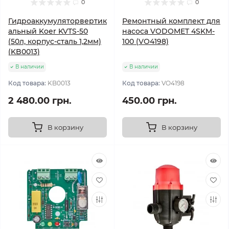
0
0
Гидроаккумуляторвертик
Ремонтный комплект для
альный Koer KVTS-50
насоса VODOMET 4SKM-
(50л, корпус-сталь 1,2мм)
100 (VO4198)
(KB0013)
В наличии
В наличии
Код товара:
KB0013
Код товара:
VO4198
2 480.00 грн.
450.00 грн.
В корзину
В корзину