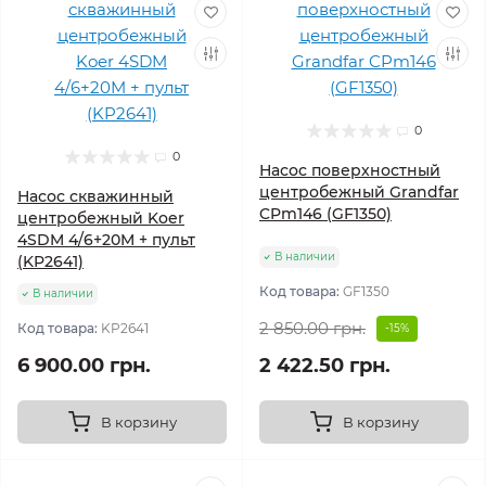
0
0
Насос поверхностный
центробежный Grandfar
Насос скважинный
CPm146 (GF1350)
центробежный Koer
4SDM 4/6+20M + пульт
В наличии
(KP2641)
Код товара:
GF1350
В наличии
2 850.00 грн.
Код товара:
KP2641
-15%
6 900.00 грн.
2 422.50 грн.
В корзину
В корзину