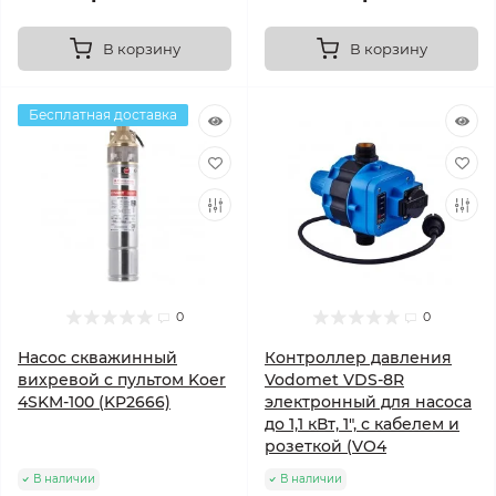
В корзину
В корзину
Бесплатная доставка
0
0
Насос скважинный
Контроллер давления
вихревой с пультом Koer
Vodomet VDS-8R
4SKM-100 (KP2666)
электронный для насоса
до 1,1 кВт, 1", с кабелем и
розеткой (VO4
В наличии
В наличии