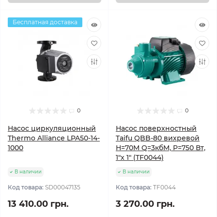
Бесплатная доставка
0
0
Насос циркуляционный
Насос поверхностный
Thermo Alliance LPA50-14-
Taifu QBB-80 вихревой
1000
Н=70М Q=3кбМ, P=750 Вт,
1"x 1" (TF0044)
В наличии
В наличии
Код товара:
SD00047135
Код товара:
TF0044
13 410.00 грн.
3 270.00 грн.