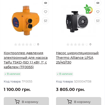
0
0
Контроллер давления
Насос циркуляционный
электронный для насоса
Thermo Alliance LPSA
Taifu TSKD-15D 1,1 кВт, 1", с
25/40/130
кабелем (TF0055)
В наличии
В наличии
Код товара:
TF0055
Код товара:
SD00047138
1 100.00 грн.
3 805.00 грн.
В корзину
В корзину