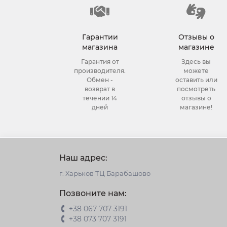
Гарантии
Отзывы о
магазина
магазине
Гарантия от
Здесь вы
производителя.
можете
Обмен -
оставить или
возврат в
посмотреть
течении 14
отзывы о
дней
магазине!
Наш адрес:
г. Харьков ТЦ Барабашово
Позвоните нам:
+38 067 707 3191
+38 073 707 3191