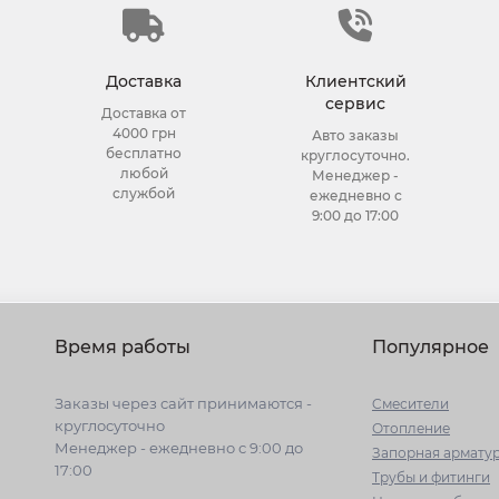
Доставка
Клиентский
сервис
Доставка от
4000 грн
Авто заказы
бесплатно
круглосуточно.
любой
Менеджер -
службой
ежедневно с
9:00 до 17:00
Время работы
Популярное
Заказы через сайт принимаются -
Cмесители
круглосуточно
Отопление
Менеджер - ежедневно с 9:00 до
Запорная армату
17:00
Трубы и фитинги