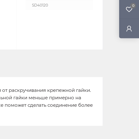
SD40120
0
и от раскручивания крепежной гайки.
льной гайки меньше примерно на
вке поможет сделать соединение более