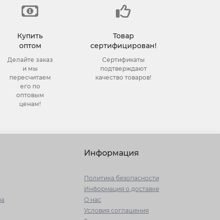
Купить
Товар
оптом
сертифицирован!
Делайте заказ
Сертификаты
и мы
подтверждают
пересчитаем
качество товаров!
его по
оптовым
ценам!
Информация
Политика безопасности
Информация о доставке
ра
О нас
Условия соглашения