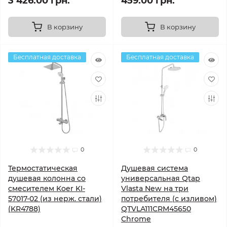
3 426.00 грн.
459.00 грн.
В корзину
В корзину
Бесплатная доставка
Бесплатная доставка
0
0
Термостатическая
Душевая система
душевая колонна со
универсальная Qtap
смесителем Koer KI-
Vlasta New на три
57017-02 (из нерж. стали)
потребителя (с изливом)
(KR4788)
QTVLA111CRM45650
Chrome