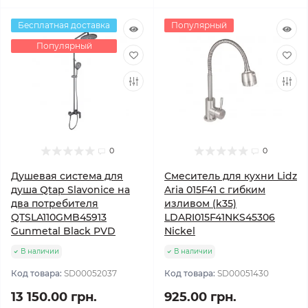
Бесплатная доставка
Популярный
Популярный
0
0
Душевая система для
Смеситель для кухни Lidz
душа Qtap Slavonice на
Aria 015F41 с гибким
два потребителя
изливом (k35)
QTSLA110GMB45913
LDARI015F41NKS45306
Gunmetal Black PVD
Nickel
В наличии
В наличии
Код товара:
SD00052037
Код товара:
SD00051430
13 150.00 грн.
925.00 грн.