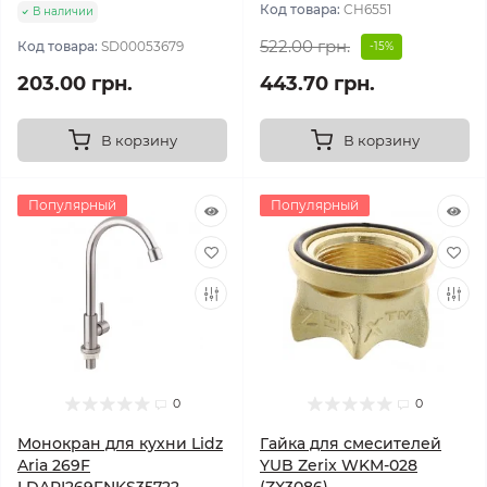
Код товара:
CH6551
В наличии
522.00 грн.
Код товара:
SD00053679
-15%
203.00 грн.
443.70 грн.
В корзину
В корзину
Популярный
Популярный
0
0
Монокран для кухни Lidz
Гайка для смесителей
Aria 269F
YUB Zerix WKM-028