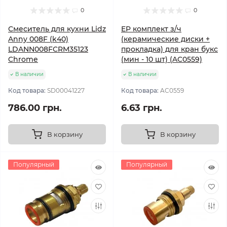
0
0
Смеситель для кухни Lidz
EP комплект з/ч
Anny 008F (k40)
(керамические диски +
LDANN008FCRM35123
прокладка) для кран букс
Chrome
(мин - 10 шт) (AC0559)
В наличии
В наличии
Код товара:
SD00041227
Код товара:
AC0559
786.00 грн.
6.63 грн.
В корзину
В корзину
Популярный
Популярный