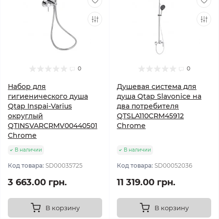
0
0
Набор для
Душевая система для
гигиенического душа
душа Qtap Slavonice на
Qtap Inspai-Varius
два потребителя
округлый
QTSLA110CRM45912
QTINSVARCRMV00440501
Chrome
Chrome
В наличии
В наличии
Код товара:
SD00035725
Код товара:
SD00052036
3 663.00 грн.
11 319.00 грн.
В корзину
В корзину