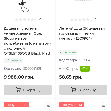
0
0
Душевая система
Летний душ СК душевая
универсальная Qtap
головка для лейки
Sloup на три
(металл) (ZC0904)
потребителя (с изливом)
c полочкой
В наличии
QTSL51105OGB Black Matt
Код товара:
ZC0904
В наличии
69.00 грн.
Код товара:
SD00041851
-15%
9 988.00 грн.
58.65 грн.
В корзину
В корзину
Популярный
Популярный