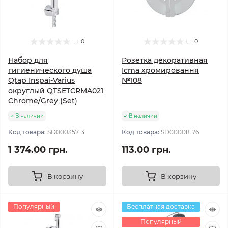
0
0
Набор для
Розетка декоративная
гигиенического душа
Icma хромировання
Qtap Inspai-Varius
№108
округлый QTSETCRMA021
Chrome/Grey (Set)
В наличии
В наличии
Код товара:
SD00035713
Код товара:
SD00008176
1 374.00 грн.
113.00 грн.
В корзину
В корзину
Популярный
Бесплатная доставка
Популярный