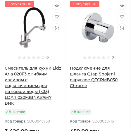
Популярный
Популярный
0
0
Смеситель для кухни Lidz
Подключение для
Aria 020F3 с гибким
шланга Qtap Spojeni
изливом с
округлое QTCRMB030
подключением для
Chrome
питьевой воды (k35)
LDARI020F3BNK37647
BNK
В наличии
В наличии
Код товара:
SD00043750
Код товара:
SD00035716