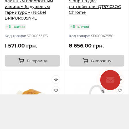
длинным поворотным
Sloup на два
изливом (с душевым
потребителя QT57103OC
гарнитуром) Nickel
Chrome
BRIPUR005NKL
В наличии
В наличии
Код товара:
SD00053173
Код товара:
SD00042950
1 571.00 грн.
8 656.00 грн.
В корзину
В корзину