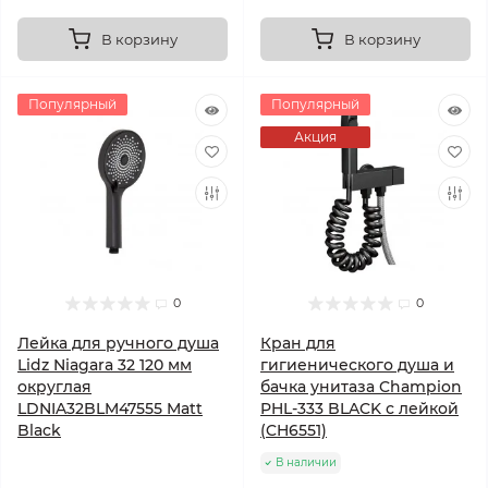
В корзину
В корзину
Популярный
Популярный
Акция
0
0
Лейка для ручного душа
Кран для
Lidz Niagara 32 120 мм
гигиенического душа и
округлая
бачка унитаза Champion
LDNIA32BLM47555 Matt
PHL-333 BLACK с лейкой
Black
(CH6551)
В наличии