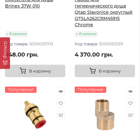
Brinex 37W 010
гигиенического душа
Qtap Slavonice округлый
QTSLA262CRM45915
Chrome
В наличии
В наличии
Фильтр
Код товара:
SD00035703
Код товара:
SD00052039
548.00 грн.
4 370.00 грн.
В корзину
В корзину
Популярный
Популярный