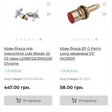
0
0
Кран-букса для
Кран букса EP G-Ferro
смесителя Lidz Repair 22
Long керамика 1/2"
1/2 пара LDREP22CRM22151
(AC0001)
Chrome
В наличии
В наличии
Код товара:
SD00028248
Код товара:
AC0001
447.00 грн.
58.00 грн.
В корзину
В корзину