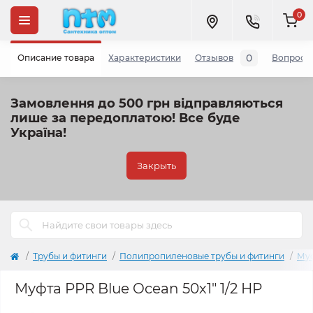
0
0
Описание товара
Характеристики
Отзывов
Вопросы
Замовлення до 500 грн відправляються
лише за передоплатою!
Все буде
Україна!
Закрыть
Трубы и фитинги
Полипропиленовые трубы и фитинги
Му
Муфта PPR Blue Ocean 50х1" 1/2 НР