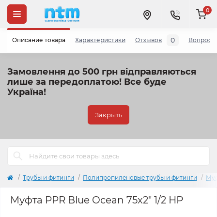
0
0
Описание товара
Характеристики
Отзывов
Вопросы
Замовлення до 500 грн відправляються
лише за передоплатою!
Все буде
Україна!
Закрыть
Трубы и фитинги
Полипропиленовые трубы и фитинги
Му
Муфта PPR Blue Ocean 75х2" 1/2 НР