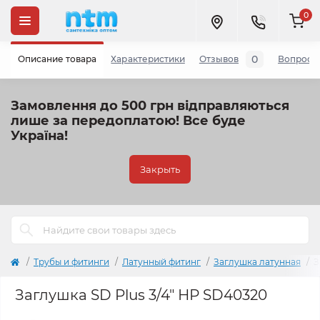
0
0
Описание товара
Характеристики
Отзывов
Вопросы
Замовлення до 500 грн відправляються
лише за передоплатою!
Все буде
Україна!
Закрыть
Трубы и фитинги
Латунный фитинг
Заглушка латунная
З
Заглушка SD Plus 3/4" НР SD40320