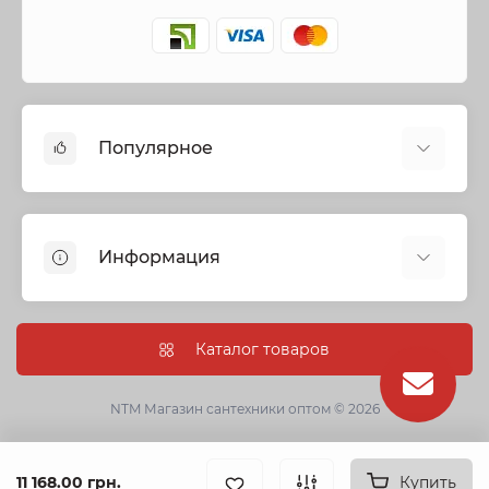
Популярное
Cмесители
Отопление
Информация
Запорная арматура
Трубы и фитинги
Политика безопасности
Насосное оборудование
Информация о доставке
Каталог товаров
Канализация
О нас
Душевые кабины, боксы и ванны
Условия соглашения
NTM Магазин сантехники оптом © 2026
Сантехническая керамика
Гарантии
Кухонные мойки
Оптовые заказы
11 168.00 грн.
Фильтры для питьевой воды
Купить