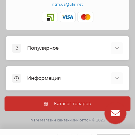
ntm.ua@ukr.net
Популярное
Cмесители
Отопление
Информация
Запорная арматура
Трубы и фитинги
Политика безопасности
Насосное оборудование
Информация о доставке
Каталог товаров
Канализация
О нас
Душевые кабины, боксы и ванны
Условия соглашения
NTM Магазин сантехники оптом © 2026
Сантехническая керамика
Гарантии
Кухонные мойки