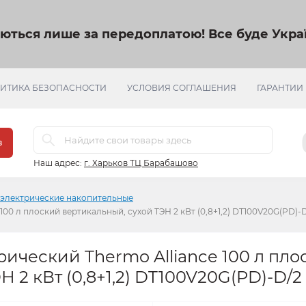
яються лише за передоплатою!
Все буде Украї
ИТИКА БЕЗОПАСНОСТИ
УСЛОВИЯ СОГЛАШЕНИЯ
ГАРАНТИИ
в
Наш адрес:
г. Харьков ТЦ Барабашово
электрические накопительные
00 л плоский вертикальный, сухой ТЭН 2 кВт (0,8+1,2) DT100V20G(PD)-
ический Thermo Alliance 100 л пло
 2 кВт (0,8+1,2) DT100V20G(PD)-D/2