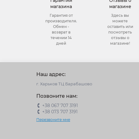
Гарантии
Отзывы о
магазина
магазине
Гарантия от
Здесь вы
производителя.
можете
Обмен -
оставить или
возврат в
посмотреть
течении 14
отзывы о
дней
магазине!
Наш адрес:
г. Харьков ТЦ Барабашово
Позвоните нам:
+38 067 707 3191
+38 073 707 3191
Перезвоните мне