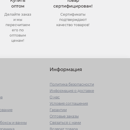
Купить
Товар
оптом
сертифицирован!
Делайте заказ
Сертификаты
и мы
подтверждают
пересчитаем
качество товаров!
его по
оптовым
ценам!
Информация
Политика безопасности
Информация о доставке
ра
О нас
Условия соглашения
ование
Гарантии
Оптовые заказы
боксы и ванны
Связаться с нами
керамика
Возврат товара