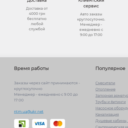
Доставка
Клиентский
сервис
Доставка от
4000 грн
Авто заказы
бесплатно
круглосуточно.
любой
Менеджер -
службой
ежедневно с
9:00 до 17:00
Время работы
Популярное
Заказы через сайт принимаются -
Cмесители
круглосуточно
Отопление
Менеджер - ежедневно с 9:00 до
Запорная армату
17:00
Трубы и фитинги
Насосное оборуд
ntm.ua@ukr.net
Канализация
Душевые кабины, 
Сантехническая 