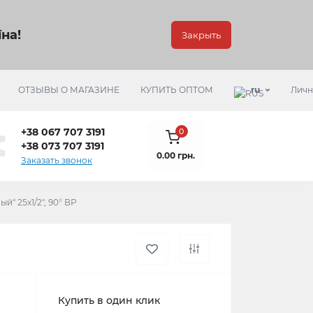
на!
Закрыть
ОТЗЫВЫ О МАГАЗИНЕ
КУПИТЬ ОПТОМ
ru
Личн
+38 067 707 3191
0
+38 073 707 3191
0.00 грн.
Заказать звонок
й" 25х1/2", 90° ВР
Купить в один клик