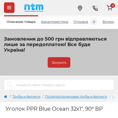
0
0
Описание товара
Характеристики
Отзывов
Вопросы
Замовлення до 500 грн відправляються
лише за передоплатою!
Все буде
Україна!
Закрыть
Трубы и фитинги
Полипропиленовые трубы и фитинги
Уго
Уголок PPR Blue Ocean 32х1", 90° ВР