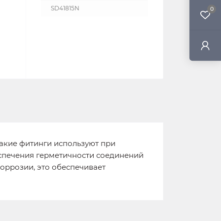
SD41815N
0
Такие фитинги используют при
еспечения герметичности соединений
коррозии, это обеспечивает