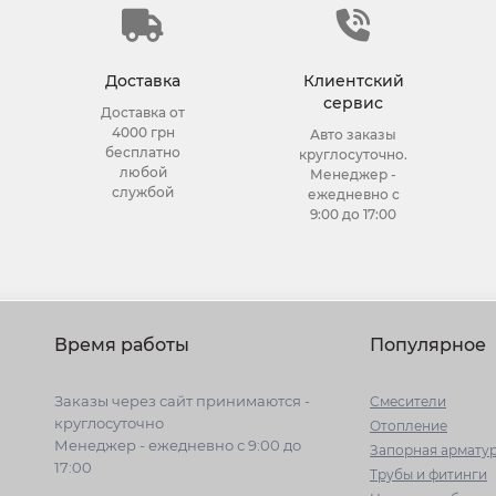
Доставка
Клиентский
сервис
Доставка от
4000 грн
Авто заказы
бесплатно
круглосуточно.
любой
Менеджер -
службой
ежедневно с
9:00 до 17:00
Время работы
Популярное
Заказы через сайт принимаются -
Cмесители
круглосуточно
Отопление
Менеджер - ежедневно с 9:00 до
Запорная армату
17:00
Трубы и фитинги