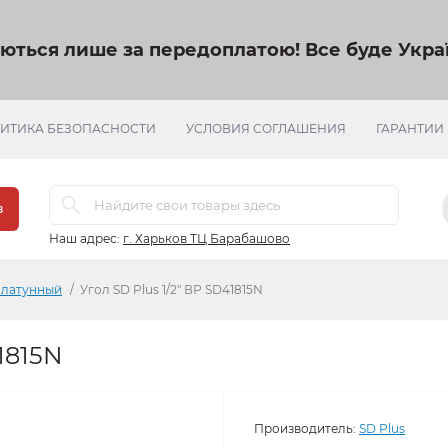
яються лише за передоплатою!
Все буде Украї
ИТИКА БЕЗОПАСНОСТИ
УСЛОВИЯ СОГЛАШЕНИЯ
ГАРАНТИИ
в
Наш адрес:
г. Харьков ТЦ Барабашово
 латунный
Угол SD Plus 1/2" ВР SD41815N
41815N
Производитель:
SD Plus