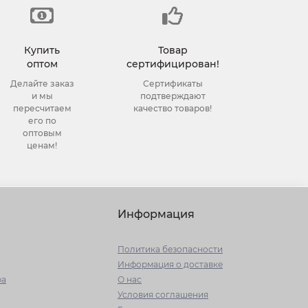
Купить
Товар
оптом
сертифицирован!
Делайте заказ
Сертификаты
и мы
подтверждают
пересчитаем
качество товаров!
его по
оптовым
ценам!
Информация
Политика безопасности
Информация о доставке
ра
О нас
Условия соглашения