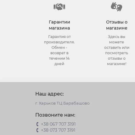
Гарантии
Отзывы о
магазина
магазине
Гарантия от
Здесь вы
производителя.
можете
Обмен -
оставить или
возврат в
посмотреть
течении 14
отзывы о
дней
магазине!
Наш адрес:
г. Харьков ТЦ Барабашово
Позвоните нам:
+38 067 707 3191
+38 073 707 3191