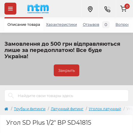
0
0
Описание товара
Характеристики
Отзывов
Вопросы
Замовлення до 500 грн відправляються
лише за передоплатою!
Все буде
Україна!
Закрыть
Трубы и фитинги
Латунный фитинг
Уголок латунный
Уго
Угол SD Plus 1/2" ВР SD41815