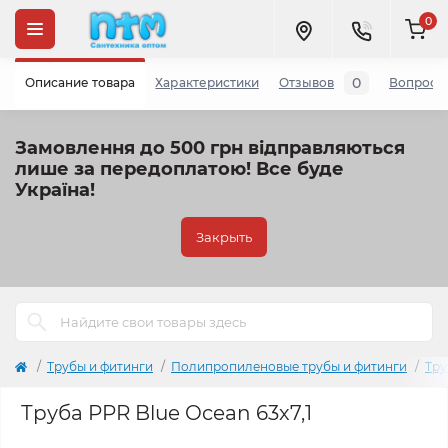
0
0
Описание товара
Характеристики
Отзывов
Вопросы
Замовлення до 500 грн відправляються
лише за передоплатою!
Все буде
Україна!
Закрыть
Трубы и фитинги
Полипропиленовые трубы и фитинги
Тру
Труба PPR Blue Ocean 63х7,1