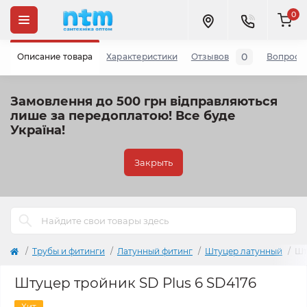
0
0
Описание товара
Характеристики
Отзывов
Вопросы
Замовлення до 500 грн відправляються
лише за передоплатою!
Все буде
Україна!
Закрыть
Трубы и фитинги
Латунный фитинг
Штуцер латунный
Шт
Штуцер тройник SD Plus 6 SD4176
Хит