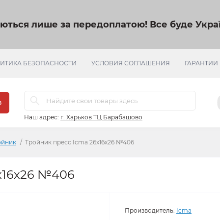
яються лише за передоплатою!
Все буде Украї
ИТИКА БЕЗОПАСНОСТИ
УСЛОВИЯ СОГЛАШЕНИЯ
ГАРАНТИИ
в
Наш адрес:
г. Харьков ТЦ Барабашово
ойник
Тройник пресс Icma 26х16х26 №406
х16х26 №406
Производитель:
Icma