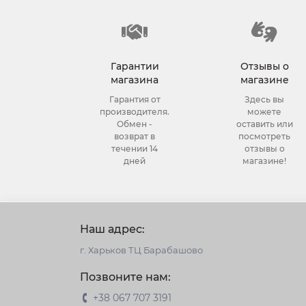
Гарантии
Отзывы о
магазина
магазине
Гарантия от
Здесь вы
производителя.
можете
Обмен -
оставить или
возврат в
посмотреть
течении 14
отзывы о
дней
магазине!
Наш адрес:
г. Харьков ТЦ Барабашово
Позвоните нам:
+38 067 707 3191