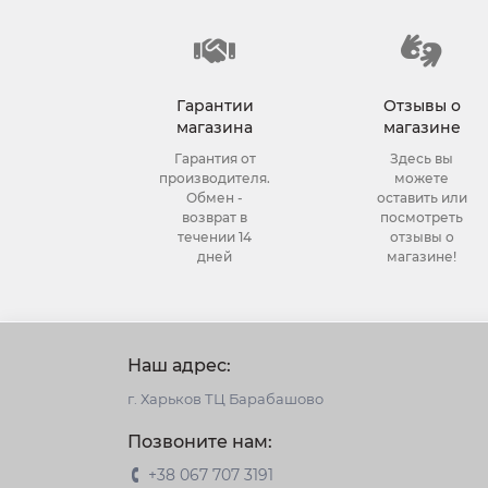
Гарантии
Отзывы о
магазина
магазине
Гарантия от
Здесь вы
производителя.
можете
Обмен -
оставить или
возврат в
посмотреть
течении 14
отзывы о
дней
магазине!
Наш адрес:
г. Харьков ТЦ Барабашово
Позвоните нам:
+38 067 707 3191