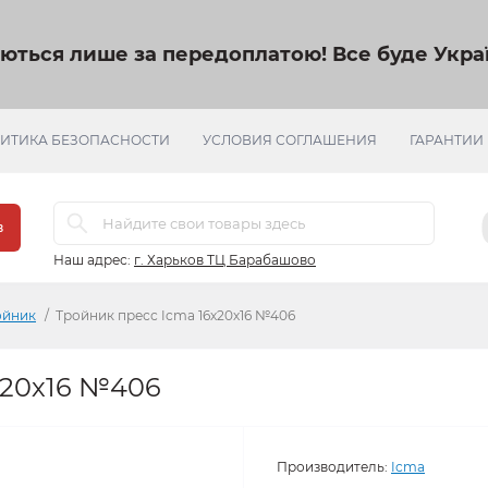
яються лише за передоплатою!
Все буде Украї
ИТИКА БЕЗОПАСНОСТИ
УСЛОВИЯ СОГЛАШЕНИЯ
ГАРАНТИИ
в
Наш адрес:
г. Харьков ТЦ Барабашово
ойник
Тройник пресс Icma 16х20х16 №406
х20х16 №406
Производитель:
Icma