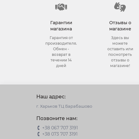
Гарантии
Отзывы о
магазина
магазине
Гарантия от
Здесь вы
производителя.
можете
Обмен -
оставить или
возврат в
посмотреть
течении 14
отзывы о
дней
магазине!
Наш адрес:
г. Харьков ТЦ Барабашово
Позвоните нам:
+38 067 707 3191
+38 073 707 3191