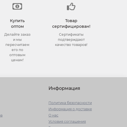
Купить
Товар
оптом
сертифицирован!
Делайте заказ
Сертификаты
и мы
подтверждают
пересчитаем
качество товаров!
его по
оптовым
ценам!
Информация
Политика безопасности
Информация о доставке
ра
О нас
Условия соглашения