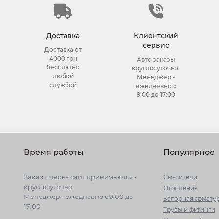
Доставка
Клиентский
сервис
Доставка от
4000 грн
Авто заказы
бесплатно
круглосуточно.
любой
Менеджер -
службой
ежедневно с
9:00 до 17:00
Время работы
Популярное
Заказы через сайт принимаются -
Cмесители
круглосуточно
Отопление
Менеджер - ежедневно с 9:00 до
Запорная армату
17:00
Трубы и фитинги