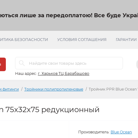
яються лише за передоплатою!
Все буде Украї
ИТИКА БЕЗОПАСНОСТИ
УСЛОВИЯ СОГЛАШЕНИЯ
ГАРАНТИИ
в
Наш адрес:
г. Харьков ТЦ Барабашово
и фитинги
Тройники полипропиленовые
Тройник PPR Blue Ocean
n 75х32х75 редукционный
Производитель:
Blue Ocean