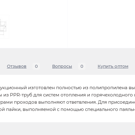
Отзывов
0
Вопросы
0
Купить оптом
дукционный изготовлен полностью из полипропилена выс
 из PPR-труб для систем отопления и горячехолодного
трами проходов выполняют ответвления. Для присоедин
ой пайки, выполняемой с помощью специального паяльн