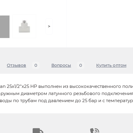
>
Отзывов
0
Вопросы
0
Купить оптом
an 25х1/2"х25 НР выполнен из высококачественного по
аружным диаметром латунного резьбового подключения 1
оды по трубам под давлением до 25 бар и с температуро