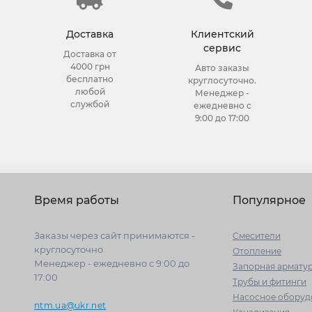
Доставка
Клиентский
сервис
Доставка от
4000 грн
Авто заказы
бесплатно
круглосуточно.
любой
Менеджер -
службой
ежедневно с
9:00 до 17:00
Время работы
Популярное
Заказы через сайт принимаются -
Cмесители
круглосуточно
Отопление
Менеджер - ежедневно с 9:00 до
Запорная армату
17:00
Трубы и фитинги
Насосное оборуд
ntm.ua@ukr.net