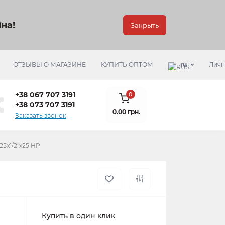
на!
Закрыть
ОТЗЫВЫ О МАГАЗИНЕ
КУПИТЬ ОПТОМ
ru
Личн
+38 067 707 3191
0
+38 073 707 3191
0.00 грн.
Заказать звонок
5х1/2"х25 НР
Купить в один клик