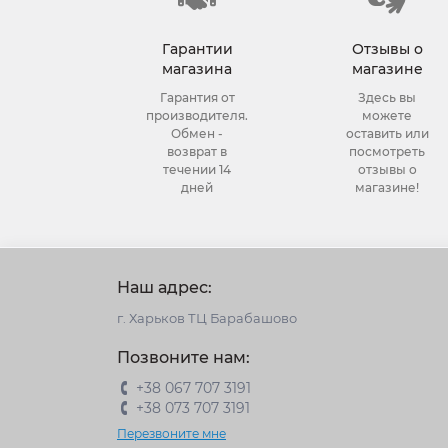
Гарантии
Отзывы о
магазина
магазине
Гарантия от
Здесь вы
производителя.
можете
Обмен -
оставить или
возврат в
посмотреть
течении 14
отзывы о
дней
магазине!
Наш адрес:
г. Харьков ТЦ Барабашово
Позвоните нам:
+38 067 707 3191
+38 073 707 3191
Перезвоните мне