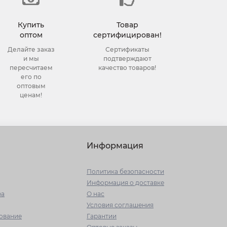
Купить
Товар
оптом
сертифицирован!
Делайте заказ
Сертификаты
и мы
подтверждают
пересчитаем
качество товаров!
его по
оптовым
ценам!
Информация
Политика безопасности
Информация о доставке
ра
О нас
Условия соглашения
ование
Гарантии