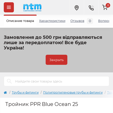
0
0
Описание товара
Характеристики
Отзывов
Вопросы
Замовлення до 500 грн відправляються
лише за передоплатою!
Все буде
Україна!
Закрыть
Трубы и фитинги
Полипропиленовые трубы и фитинги
Тро
Тройник PPR Blue Ocean 25