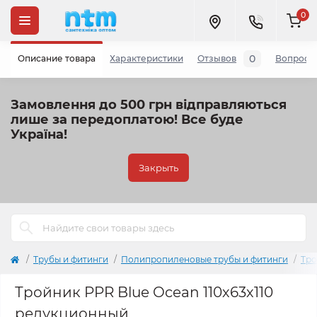
0
0
Описание товара
Характеристики
Отзывов
Вопросы
Замовлення до 500 грн відправляються
лише за передоплатою!
Все буде
Україна!
Закрыть
Трубы и фитинги
Полипропиленовые трубы и фитинги
Тро
Тройник PPR Blue Ocean 110х63х110
редукционный