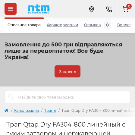
0
0
Описание товара
Характеристики
Отзывов
Вопросы
Замовлення до 500 грн відправляються
лише за передоплатою!
Все буде
Україна!
Закрыть
Канализация
Трапы
Трап Qtap Dry FA304-800 линейный с
Трап Qtap Dry FA304-800 линейный с
сухим затвором и нержавеющей